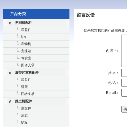
产品分类
留言反馈
挖掘机配件
底盘件
如果您对我们的产品感兴趣
油缸
发动机
内 容 *：
变速箱
驾驶室
回转支承
履带起重机配件
姓 名：
底盘件
电 话：
臂架
E-mail：
回转支承
推土机配件
底盘件
油缸
铲板