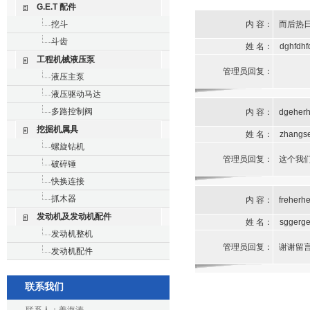
G.E.T 配件
挖斗
内 容：
而后热
斗齿
姓 名：
dghfdhf
工程机械液压泵
管理员回复：
液压主泵
液压驱动马达
多路控制阀
内 容：
dgeher
挖掘机属具
姓 名：
zhangs
螺旋钻机
管理员回复：
这个我
破碎锤
快换连接
抓木器
内 容：
freherhe
发动机及发动机配件
姓 名：
sggerg
发动机整机
管理员回复：
谢谢留
发动机配件
联系我们