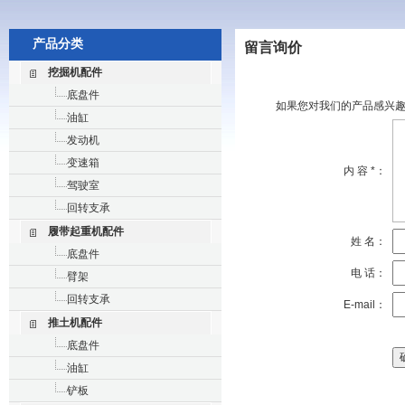
产品分类
留言询价
挖掘机配件
底盘件
如果您对我们的产品感兴趣
油缸
发动机
变速箱
内 容 *：
驾驶室
回转支承
履带起重机配件
姓 名：
底盘件
电 话：
臂架
回转支承
E-mail：
推土机配件
底盘件
油缸
铲板